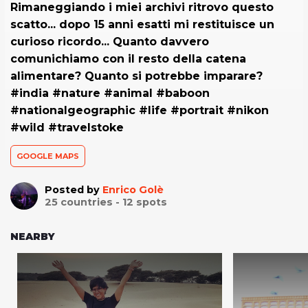
Rimaneggiando i miei archivi ritrovo questo
scatto... dopo 15 anni esatti mi restituisce un
curioso ricordo... Quanto davvero
comunichiamo con il resto della catena
alimentare? Quanto si potrebbe imparare?
#india #nature #animal #baboon
#nationalgeographic #life #portrait #nikon
#wild #travelstoke
GOOGLE MAPS
Posted by
Enrico Golè
25
countries -
12
spots
NEARBY