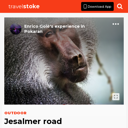
travel
stoke

Download App
Enrico Golè
's
experience
in
Pokaran
OUTDOOR
Jesalmer road